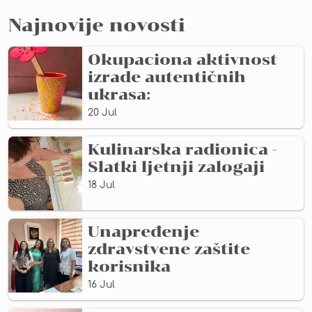
Najnovije novosti
Okupaciona aktivnost
izrade autentičnih
ukrasa:
20 Jul
Kulinarska radionica -
Slatki ljetnji zalogaji
18 Jul
Unapređenje
zdravstvene zaštite
korisnika
16 Jul