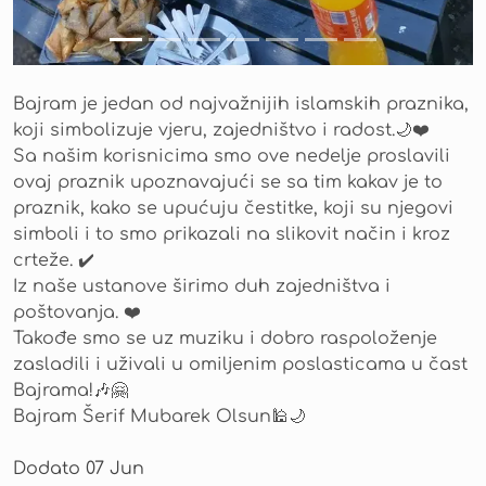
Bajram je jedan od najvažnijih islamskih praznika,
koji simbolizuje vjeru, zajedništvo i radost.🌙❤️
Sa našim korisnicima smo ove nedelje proslavili
ovaj praznik upoznavajući se sa tim kakav je to
praznik, kako se upućuju čestitke, koji su njegovi
simboli i to smo prikazali na slikovit način i kroz
crteže. ✔️
Iz naše ustanove širimo duh zajedništva i
poštovanja. ❤️
Takođe smo se uz muziku i dobro raspoloženje
zasladili i uživali u omiljenim poslasticama u čast
Bajrama!🎶🤗
Bajram Šerif Mubarek Olsun🕌🌙
Dodato
07 Jun