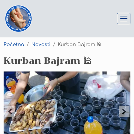
Skip
to
main
content
Početna
Novosti
Kurban Bajram 🕌
Kurban Bajram 🕌
Previous
Next