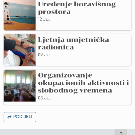
Uređenje boravišnog
prostora
12 Jul
Ljetnja umjetnička
radionica
09 Jul
Organizovanje
okupacionih aktivnosti i
slobodnog vremena
03 Jul
PODIJELI
To top