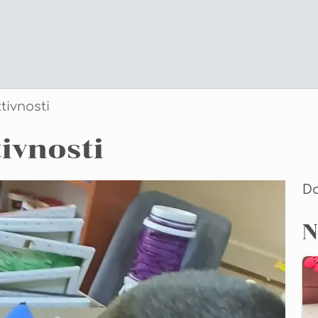
ivnosti
ivnosti
D
N