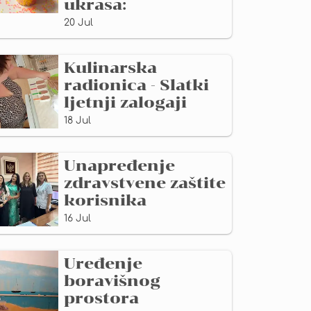
ukrasa:
20 Jul
Kulinarska
radionica - Slatki
ljetnji zalogaji
18 Jul
Unapređenje
zdravstvene zaštite
korisnika
16 Jul
Uređenje
boravišnog
prostora