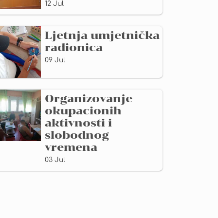
12 Jul
Ljetnja umjetnička
radionica
09 Jul
Organizovanje
okupacionih
aktivnosti i
slobodnog
vremena
03 Jul