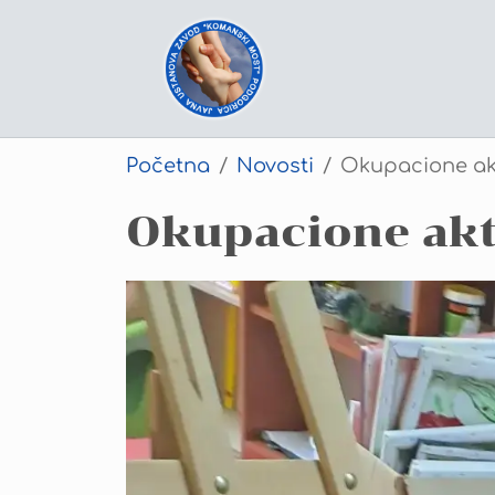
Skip
to
main
content
Početna
Novosti
Okupacione akt
Okupacione akt