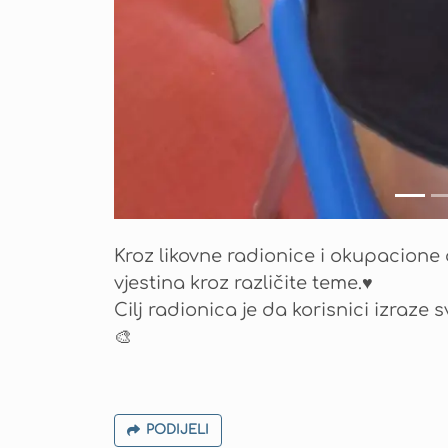
Kroz likovne radionice i okupacione a
vjestina kroz različite teme.♥️
Cilj radionica je da korisnici izraze sv
🎨
PODIJELI